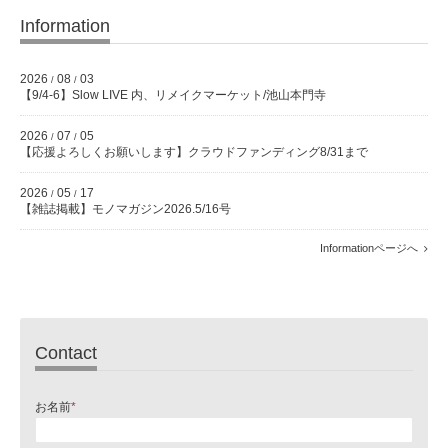
Information
2026
08
03
/
/
【9/4-6】Slow LIVE 内、リメイクマーケット/池山本門寺
2026
07
05
/
/
【応援よろしくお願いします】クラウドファンディング8/31まで
2026
05
17
/
/
【雑誌掲載】モノマガジン2026.5/16号
Informationページへ
Contact
お名前
*