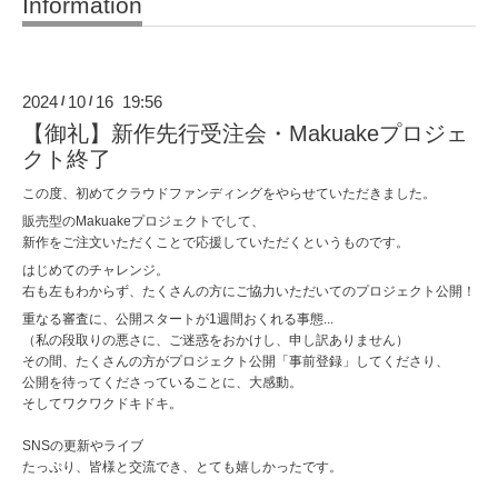
Information
2024
10
16 19:56
/
/
【御礼】新作先行受注会・Makuakeプロジェ
クト終了
この度、初めてクラウドファンディングをやらせていただきました。
販売型のMakuakeプロジェクトでして、
新作をご注文いただくことで応援していただくというものです。
はじめてのチャレンジ。
右も左もわからず、たくさんの方にご協力いただいてのプロジェクト公開！
重なる審査に、公開スタートが1週間おくれる事態...
（私の段取りの悪さに、ご迷惑をおかけし、申し訳ありません）
その間、たくさんの方がプロジェクト公開「事前登録」してくださり、
公開を待ってくださっていることに、大感動。
そしてワクワクドキドキ。
SNSの更新やライブ
たっぷり、皆様と交流でき、とても嬉しかったです。