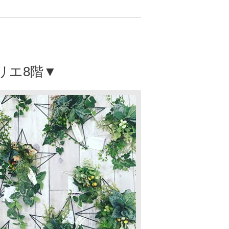
カリエ8階▼