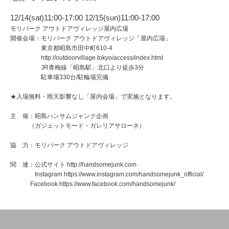
12/14(sat)11:00-17:00
12/15(sun)11:00-17:00
モリパーク アウトドアヴィレッジ屋内広場
開催会場：モリパーク アウトドアヴィレッジ「屋内広場」
東京都昭島市田中町610-4
http://outdoorvillage.tokyo/access/index.html
JR青梅線「昭島駅」北口より徒歩3分
駐車場330台/駐輪場完備
★入場無料・雨天影響なし「屋内会場」で実施となります。
主 催：昭島ハンサムジャンク企画
（ガジェットモード・ガレリアサローネ）
協 力：モリパーク アウトドアヴィレッジ
関 連：公式サイト
http://handsomejunk.com
Instagram
https://www.instagram.com/handsomejunk_official/
Facebook
https://www.facebook.com/handsomejunk/