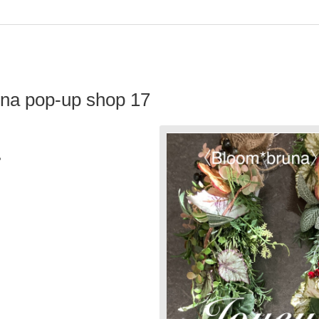
pop-up shop 17
。